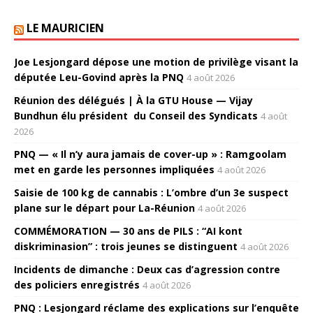
LE MAURICIEN
Joe Lesjongard dépose une motion de privilège visant la
députée Leu-Govind après la PNQ
4 août 2026
Réunion des délégués | À la GTU House — Vijay
Bundhun élu président du Conseil des Syndicats
4 août
2026
PNQ — « Il n’y aura jamais de cover-up » : Ramgoolam
met en garde les personnes impliquées
4 août 2026
Saisie de 100 kg de cannabis : L’ombre d’un 3e suspect
plane sur le départ pour La-Réunion
4 août 2026
COMMÉMORATION — 30 ans de PILS : “AI kont
diskriminasion” : trois jeunes se distinguent
4 août 2026
Incidents de dimanche : Deux cas d’agression contre
des policiers enregistrés
4 août 2026
PNQ : Lesjongard réclame des explications sur l’enquête